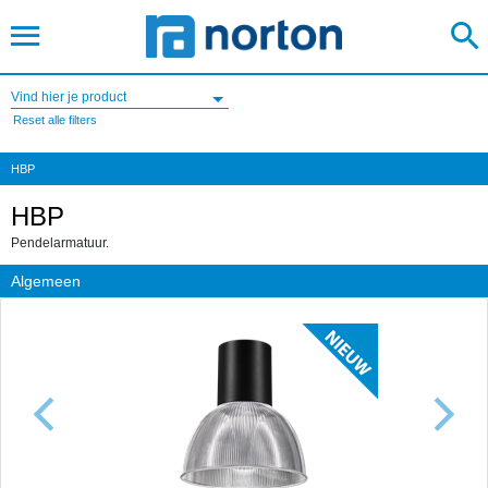
Vind hier je product
Reset alle filters
HBP
HBP
Pendelarmatuur.
Algemeen
Previous
Next