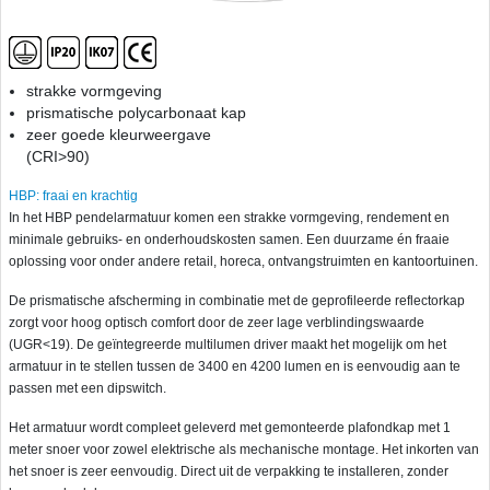
strakke vormgeving
prismatische polycarbonaat kap
zeer goede kleurweergave
(CRI>90)
HBP: fraai en krachtig
In het HBP pendelarmatuur komen een strakke vormgeving, rendement en
minimale gebruiks- en onderhoudskosten samen. Een duurzame én fraaie
oplossing voor onder andere retail, horeca, ontvangstruimten en kantoortuinen.
De prismatische afscherming in combinatie met de geprofileerde reflectorkap
zorgt voor hoog optisch comfort door de zeer lage verblindingswaarde
(UGR<19). De geïntegreerde multilumen driver maakt het mogelijk om het
armatuur in te stellen tussen de 3400 en 4200 lumen en is eenvoudig aan te
passen met een dipswitch.
Het armatuur wordt compleet geleverd met gemonteerde plafondkap met 1
meter snoer voor zowel elektrische als mechanische montage. Het inkorten van
het snoer is zeer eenvoudig. Direct uit de verpakking te installeren, zonder