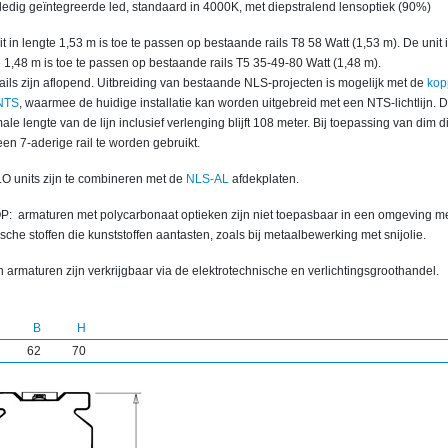
ledig geïntegreerde led, standaard in 4000K, met diepstralend lensoptiek (90%)
t in lengte 1,53 m is toe te passen op bestaande rails T8 58 Watt (1,53 m). De unit 
 1,48 m is toe te passen op bestaande rails T5 35-49-80 Watt (1,48 m).
ails zijn aflopend. Uitbreiding van bestaande NLS-projecten is mogelijk met de
kop
NTS
, waarmee de huidige installatie kan worden uitgebreid met een NTS-lichtlijn. 
le lengte van de lijn inclusief verlenging blijft 108 meter. Bij toepassing van dim d
 een 7-aderige rail te worden gebruikt.
O units zijn te combineren met de
NLS-AL
afdekplaten.
P: armaturen met polycarbonaat optieken zijn niet toepasbaar in een omgeving m
che stoffen die kunststoffen aantasten, zoals bij metaalbewerking met snijolie.
 armaturen zijn verkrijgbaar via de elektrotechnische en verlichtingsgroothandel.
B
H
62
70