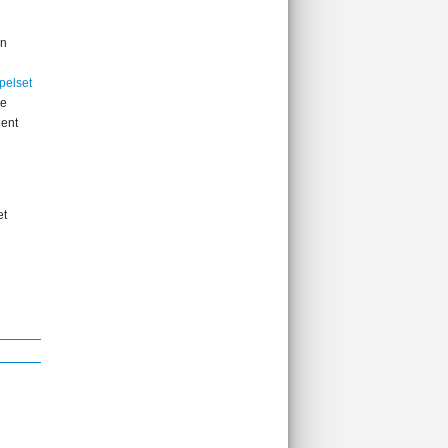
in
pelset
De
ient
et