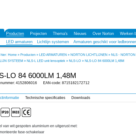
Producten
Projecten
Thema's
Nieuws
Over Norton
Werken b
LED armaturen
Lichtlijn systemen
Armaturen geschikt voor ledbronne
hier:
Home
»
Producten
»
LED ARMATUREN
»
NORTON LICHTLIJNEN
»
NLS - NORTON
LIJN SYSTEEM
»
NLS-L LED unit lensoptiek
»
NLS-LO
»
NLS-LO 84 6000LM 1,48M
S-LO 84 6000LM 1,48M
elnummer: 4152806016
EAN-code: 8715182172712
ctinformatie
Technische specificaties
Downloads
l van wit gespoten aluminium en uitgerust met:
onteerde fase-schakelaar