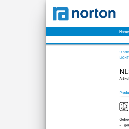
Home
U bent 
LICHT
NL
Artik
Produ
Gehee
• gem