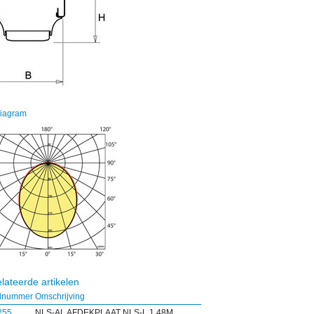
diagram
lateerde artikelen
elnummer
Omschrijving
255
NLS-AL AFDEKPLAAT NLS-L 1,48M