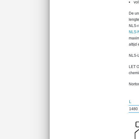
• vol
De uni
lengte
NLS-r
NLS-
maxima
altijd
NLS-L
LET O
chemis
Norton
L
1480