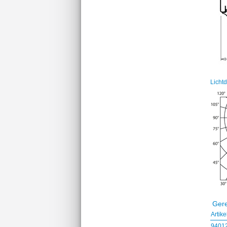
Licht
Gere
Artik
9401