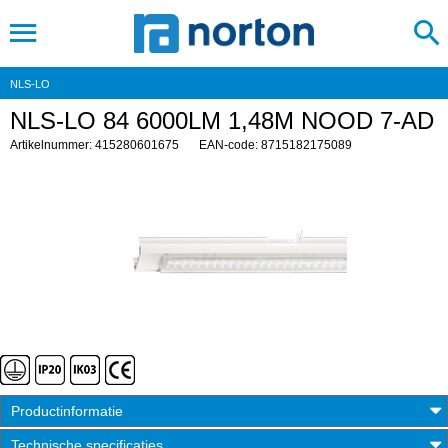
NLS-LO
NLS-LO 84 6000LM 1,48M NOOD 7-AD
Artikelnummer: 415280601675
EAN-code: 8715182175089
Productinformatie
Technische specificaties