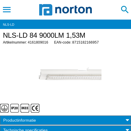
NLS-LD
NLS-LD 84 9000LM 1,53M
Artikelnummer: 4161809016
EAN-code: 8715182166957
Productinformatie
Technische specificaties