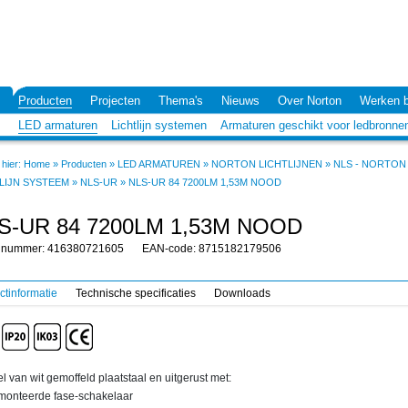
Producten
Projecten
Thema's
Nieuws
Over Norton
Werken b
LED armaturen
Lichtlijn systemen
Armaturen geschikt voor ledbronne
hier:
Home
»
Producten
»
LED ARMATUREN
»
NORTON LICHTLIJNEN
»
NLS - NORTON
LIJN SYSTEEM
»
NLS-UR
»
NLS-UR 84 7200LM 1,53M NOOD
S-UR 84 7200LM 1,53M NOOD
elnummer: 416380721605
EAN-code: 8715182179506
ctinformatie
Technische specificaties
Downloads
 van wit gemoffeld plaatstaal en uitgerust met:
onteerde fase-schakelaar