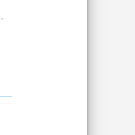
 in
e
-