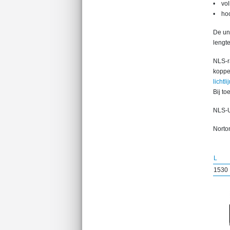
• vol
• hoo
De uni
lengte
NLS-ra
koppe
lichtlij
Bij to
NLS-U
Norton
L
1530