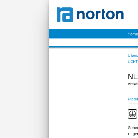
Home
U bent 
LICHT
NL
Artik
Produ
Geheel
• gem