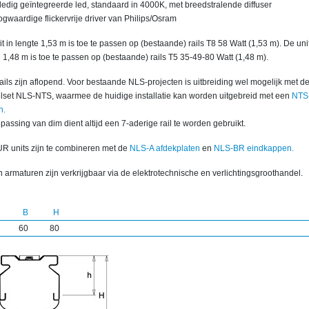
ledig geïntegreerde led, standaard in 4000K, met breedstralende diffuser
gwaardige flickervrije driver van Philips/Osram
t in lengte 1,53 m is toe te passen op (bestaande) rails T8 58 Watt (1,53 m). De unit
 1,48 m is toe te passen op (bestaande) rails T5 35-49-80 Watt (1,48 m).
ils zijn aflopend. Voor bestaande NLS-projecten is uitbreiding wel mogelijk met d
lset NLS-NTS, waarmee de huidige installatie kan worden uitgebreid met een
NTS
n.
epassing van dim dient altijd een 7-aderige rail te worden gebruikt.
R units zijn te combineren met de
NLS-A afdekplaten
en
NLS-BR eindkappen.
 armaturen zijn verkrijgbaar via de elektrotechnische en verlichtingsgroothandel.
B
H
60
80