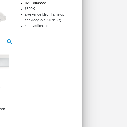
DALI dimbaar
6500K
afwijkende kleur frame op
aanvraag (v.a. 50 stuks)
noodverlichting
en
 een
O