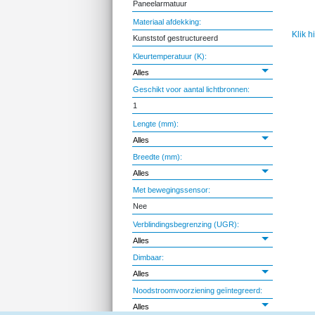
Paneelarmatuur
Materiaal afdekking:
Klik h
Kunststof gestructureerd
Kleurtemperatuur (K):
Alles
Geschikt voor aantal lichtbronnen:
1
Lengte (mm):
Alles
Breedte (mm):
Alles
Met bewegingssensor:
Nee
Verblindingsbegrenzing (UGR):
Alles
Dimbaar:
Alles
Noodstroomvoorziening geïntegreerd:
Alles