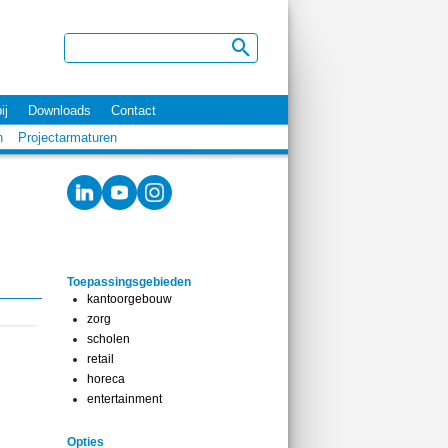
ij
Downloads
Contact
n
Projectarmaturen
Toepassingsgebieden
kantoorgebouw
zorg
scholen
retail
horeca
entertainment
Opties