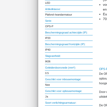
LED
vo
en
Artikelklasse:
Eu
Plafond-/wandarmatuur
70
Serie:
OPS-P
Beschermingsgraad achterzijde (IP):
IP20
Beschermingsgraad frontzijde (IP):
IP40
Slagvastheid:
IK06
Geleiderdoorsnede (mm²):
OPS-P
0.5
De OP
opbou
Geschikt voor inbouwmontage:
hoogw
Nee
Geschikt voor opbouwmontage:
Door 
Ja
uitst
Soort verlichtingsarmatuur:
De OP