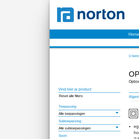
Home
U bent 
OP
Opbou
Vind hier je product
Reset alle filters
Alge
Toepassing:
Alle toepassingen
Subtoepassing:
eg
Alle subtoepassingen
ho
Soort:
(U