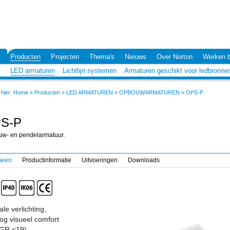
Producten
Projecten
Thema's
Nieuws
Over Norton
Werken b
LED armaturen
Lichtlijn systemen
Armaturen geschikt voor ledbronne
hier:
Home
»
Producten
»
LED ARMATUREN
»
OPBOUWARMATUREN
»
OPS-P
S-P
w- en pendelarmatuur.
meen
Productinformatie
Uitvoeringen
Downloads
ale verlichting,
og visueel comfort
GR <19)