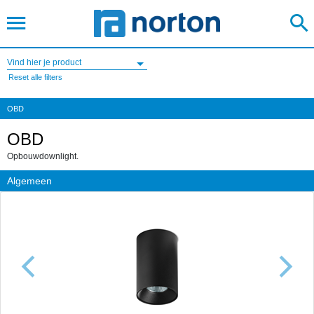
Vind hier je product
Reset alle filters
OBD
OBD
Opbouwdownlight.
Algemeen
Previous
Next