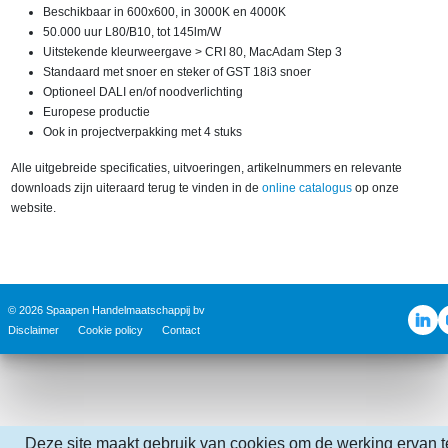
Beschikbaar in 600x600, in 3000K en 4000K
50.000 uur L80/B10, tot 145lm/W
Uitstekende kleurweergave > CRI 80, MacAdam Step 3
Standaard met snoer en steker of GST 18i3 snoer
Optioneel DALI en/of noodverlichting
Europese productie
Ook in projectverpakking met 4 stuks
Alle uitgebreide specificaties, uitvoeringen, artikelnummers en relevante
downloads zijn uiteraard terug te vinden in de
online catalogus
op onze
website.
© 2026 Spaapen Handelmaatschappij bv
Disclaimer
Cookie policy
Contact
Deze site maakt gebruik van cookies om de werking ervan t