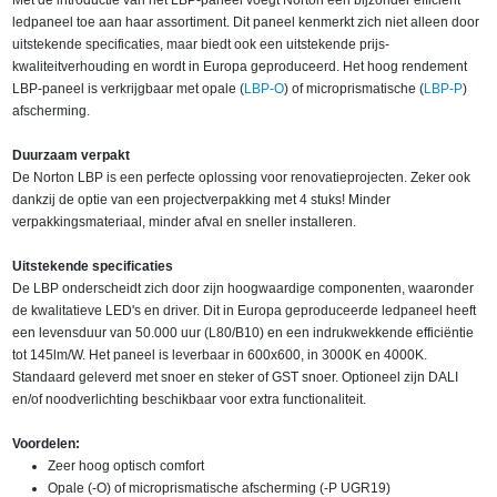
Met de introductie van het LBP-paneel voegt Norton een bijzonder efficiënt
ledpaneel toe aan haar assortiment. Dit paneel kenmerkt zich niet alleen door
uitstekende specificaties, maar biedt ook een uitstekende prijs-
kwaliteitverhouding en wordt in Europa geproduceerd. Het hoog rendement
LBP-paneel is verkrijgbaar met opale (
LBP-O
) of microprismatische (
LBP-P
)
afscherming.
Duurzaam verpakt
De Norton LBP is een perfecte oplossing voor renovatieprojecten. Zeker ook
dankzij de optie van een projectverpakking met 4 stuks! Minder
verpakkingsmateriaal, minder afval en sneller installeren.
Uitstekende specificaties
De LBP onderscheidt zich door zijn hoogwaardige componenten, waaronder
de kwalitatieve LED's en driver. Dit in Europa geproduceerde ledpaneel heeft
een levensduur van 50.000 uur (L80/B10) en een indrukwekkende efficiëntie
tot 145lm/W. Het paneel is leverbaar in 600x600, in 3000K en 4000K.
Standaard geleverd met snoer en steker of GST snoer. Optioneel zijn DALI
en/of noodverlichting beschikbaar voor extra functionaliteit.
Voordelen:
Zeer hoog optisch comfort
Opale (-O) of microprismatische afscherming (-P UGR19)