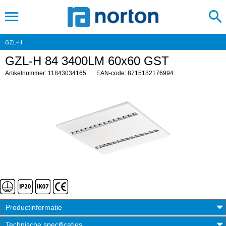
GZL-H
GZL-H 84 3400LM 60x60 GST
Artikelnummer: 11843034165
EAN-code: 8715182176994
Productinformatie
Technische specificaties