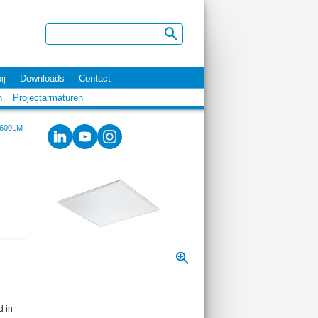
ij
Downloads
Contact
n
Projectarmaturen
3600LM
d in