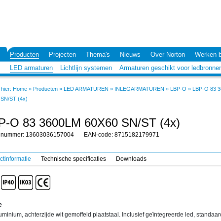
Producten
Projecten
Thema's
Nieuws
Over Norton
Werken b
LED armaturen
Lichtlijn systemen
Armaturen geschikt voor ledbronne
hier:
Home
»
Producten
»
LED ARMATUREN
»
INLEGARMATUREN
»
LBP-O
»
LBP-O 83 
 SN/ST (4x)
P-O 83 3600LM 60X60 SN/ST (4x)
elnummer: 13603036157004
EAN-code: 8715182179971
ctinformatie
Technische specificaties
Downloads
e
uminium, achterzijde wit gemoffeld plaatstaal. Inclusief geïntegreerde led, standaar