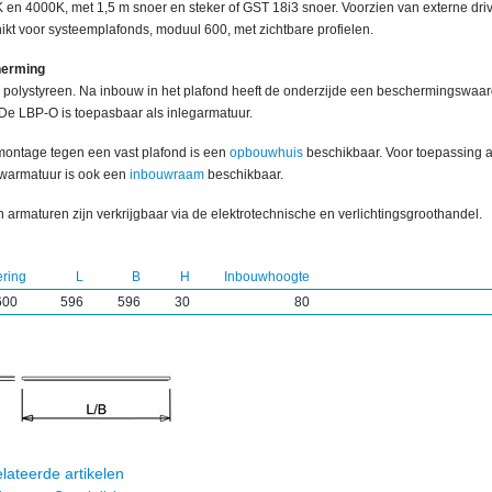
 en 4000K, met 1,5 m snoer en steker of GST 18i3 snoer. Voorzien van externe driv
ikt voor systeemplafonds, moduul 600, met zichtbare profielen.
herming
 polystyreen. Na inbouw in het plafond heeft de onderzijde een beschermingswaa
 De LBP-O is toepasbaar als inlegarmatuur.
montage tegen een vast plafond is een
opbouwhuis
beschikbaar. Voor toepassing a
warmatuur is ook een
inbouwraam
beschikbaar.
 armaturen zijn verkrijgbaar via de elektrotechnische en verlichtingsgroothandel.
ering
L
B
H
Inbouwhoogte
600
596
596
30
80
lateerde artikelen