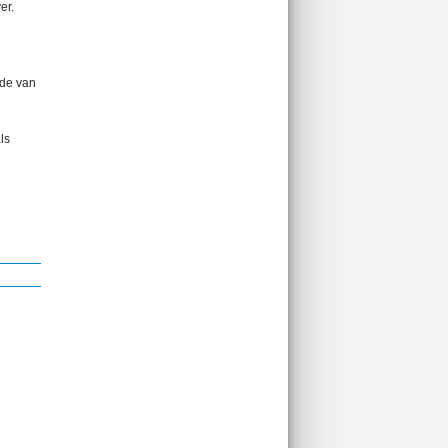
er.
rde van
ls