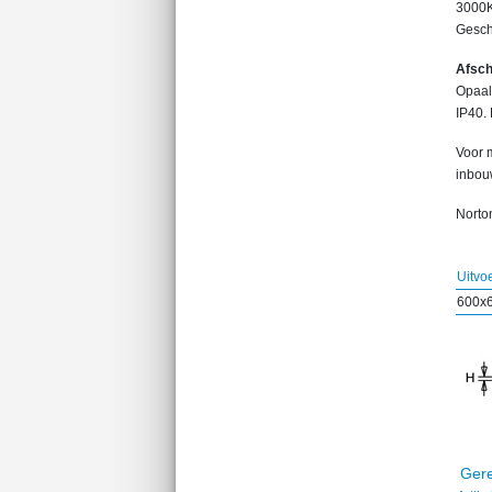
3000K
Gesch
Afsc
Opaal
IP40.
Voor 
inbou
Norton
Uitvo
600x
Gere