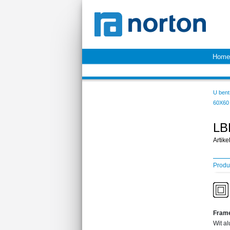
Home
U bent 
60X60
LB
Artik
Produ
Fram
Wit al