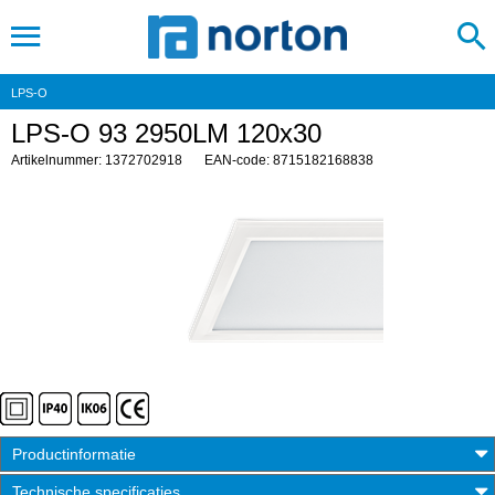
LPS-O
LPS-O 93 2950LM 120x30
Artikelnummer: 1372702918
EAN-code: 8715182168838
Productinformatie
Technische specificaties