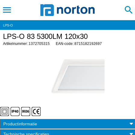
LPS-O
LPS-O 83 5300LM 120x30
Artikelnummer: 1372705315
EAN-code: 8715182192697
Productinformatie
Technische specificaties