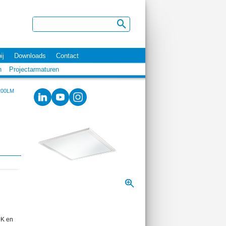
ij
Downloads
Contact
n
Projectarmaturen
200LM
0K en