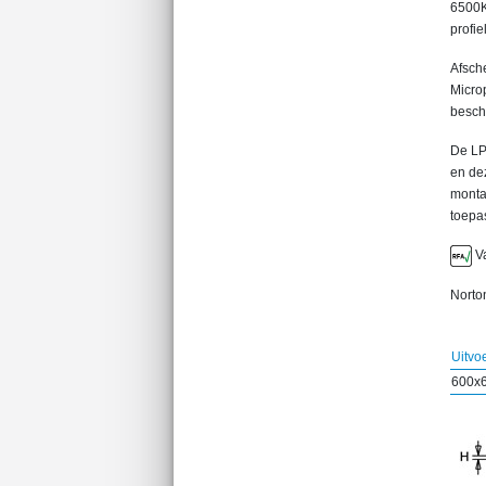
6500K
profie
Afsch
Microp
besch
De LP
en de
monta
toepa
Va
Norton
Uitvo
600x