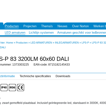
Producten
Projecten
Thema's
Nieuws
Over Norton
Werken b
LED armaturen
Lichtlijn systemen
Armaturen geschikt voor ledbronne
hier:
Home
»
Producten
»
LED ARMATUREN
»
INLEGARMATUREN
»
LPS-P
»
LPS-P 83 3
 DALI
S-P 83 3200LM 60x60 DALI
elnummer: 1373303225
EAN-code: 8715182145433
ctinformatie
Technische specificaties
Downloads
e
q. zwart gemoffeld plaatstaal. Inclusief geïntegreerde led, standaard in 3000K, 400