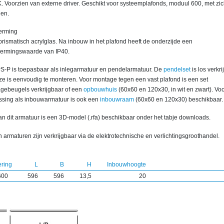
. Voorzien van externe driver. Geschikt voor systeemplafonds, moduul 600, met zi
len.
erming
rismatisch acrylglas. Na inbouw in het plafond heeft de onderzijde een
ermingswaarde van IP40.
S-P is toepasbaar als inlegarmatuur en pendelarmatuur. De
pendelset
is los verkr
ze is eenvoudig te monteren. Voor montage tegen een vast plafond is een set
gebeugels verkrijgbaar of een
opbouwhuis
(60x60 en 120x30, in wit en zwart). Vo
ssing als inbouwarmatuur is ook een
inbouwraam
(60x60 en 120x30) beschikbaar.
n dit armatuur is een 3D-model (.rfa) beschikbaar onder het tabje downloads.
 armaturen zijn verkrijgbaar via de elektrotechnische en verlichtingsgroothandel.
ering
L
B
H
Inbouwhoogte
600
596
596
13,5
20