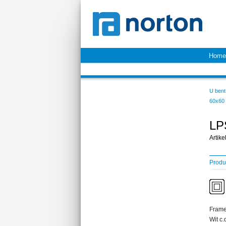
Home
U bent 
60x60
LP
Artik
Produ
Fram
Wit c.