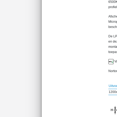
6500K
profie
Afsch
Microp
besch
De LP
en de
monta
toepa
Va
Norton
Uitvo
1200