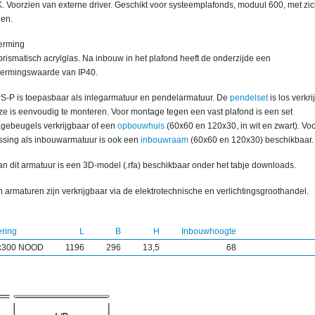
. Voorzien van externe driver. Geschikt voor systeemplafonds, moduul 600, met zi
len.
erming
rismatisch acrylglas. Na inbouw in het plafond heeft de onderzijde een
ermingswaarde van IP40.
S-P is toepasbaar als inlegarmatuur en pendelarmatuur. De
pendelset
is los verkr
ze is eenvoudig te monteren. Voor montage tegen een vast plafond is een set
gebeugels verkrijgbaar of een
opbouwhuis
(60x60 en 120x30, in wit en zwart). Vo
ssing als inbouwarmatuur is ook een
inbouwraam
(60x60 en 120x30) beschikbaar.
n dit armatuur is een 3D-model (.rfa) beschikbaar onder het tabje downloads.
 armaturen zijn verkrijgbaar via de elektrotechnische en verlichtingsgroothandel.
ering
L
B
H
Inbouwhoogte
x300 NOOD
1196
296
13,5
68