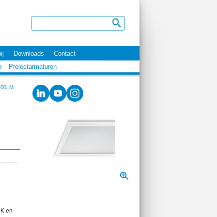
ij
Downloads
Contact
n
Projectarmaturen
400LM
0K en