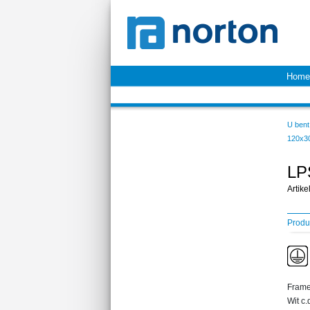
Home
U bent 
120x3
LP
Artik
Produ
Fram
Wit c.