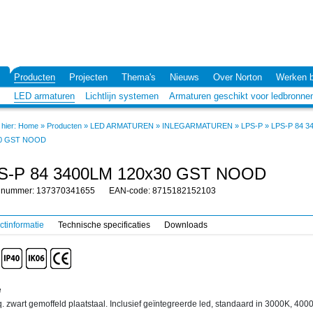
Producten
Projecten
Thema's
Nieuws
Over Norton
Werken b
LED armaturen
Lichtlijn systemen
Armaturen geschikt voor ledbronne
hier:
Home
»
Producten
»
LED ARMATUREN
»
INLEGARMATUREN
»
LPS-P
»
LPS-P 84 3
0 GST NOOD
S-P 84 3400LM 120x30 GST NOOD
elnummer: 137370341655
EAN-code: 8715182152103
ctinformatie
Technische specificaties
Downloads
e
q. zwart gemoffeld plaatstaal. Inclusief geïntegreerde led, standaard in 3000K, 400