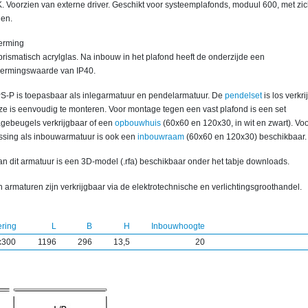
. Voorzien van externe driver. Geschikt voor systeemplafonds, moduul 600, met zi
len.
erming
rismatisch acrylglas. Na inbouw in het plafond heeft de onderzijde een
ermingswaarde van IP40.
S-P is toepasbaar als inlegarmatuur en pendelarmatuur. De
pendelset
is los verkr
ze is eenvoudig te monteren. Voor montage tegen een vast plafond is een set
gebeugels verkrijgbaar of een
opbouwhuis
(60x60 en 120x30, in wit en zwart). Vo
ssing als inbouwarmatuur is ook een
inbouwraam
(60x60 en 120x30) beschikbaar.
n dit armatuur is een 3D-model (.rfa) beschikbaar onder het tabje downloads.
 armaturen zijn verkrijgbaar via de elektrotechnische en verlichtingsgroothandel.
ering
L
B
H
Inbouwhoogte
x300
1196
296
13,5
20