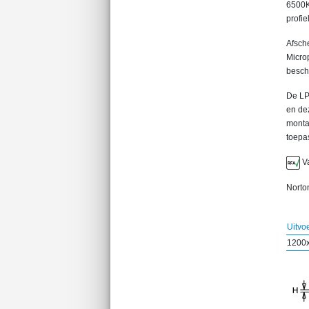
6500K
profie
Afsch
Microp
besch
De LP
en de
monta
toepa
Va
Norton
Uitvo
1200