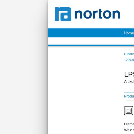
Home
U bent 
120x3
LP
Artik
Produ
Fram
Wit c.