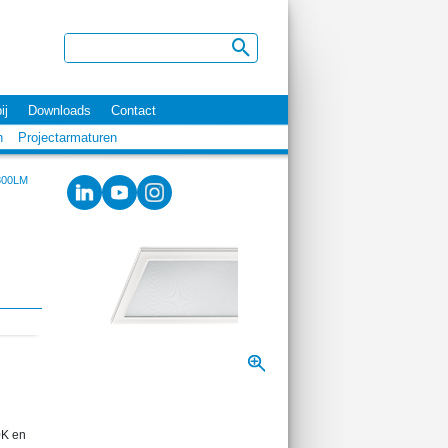
ij
Downloads
Contact
n
Projectarmaturen
800LM
0K en