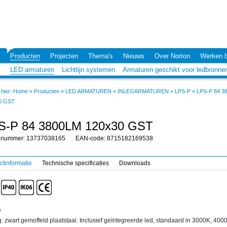
Producten
Projecten
Thema's
Nieuws
Over Norton
Werken b
LED armaturen
Lichtlijn systemen
Armaturen geschikt voor ledbronne
hier:
Home
»
Producten
»
LED ARMATUREN
»
INLEGARMATUREN
»
LPS-P
»
LPS-P 84 3
0 GST
S-P 84 3800LM 120x30 GST
elnummer: 13737038165
EAN-code: 8715182169538
ctinformatie
Technische specificaties
Downloads
e
q. zwart gemoffeld plaatstaal. Inclusief geïntegreerde led, standaard in 3000K, 400