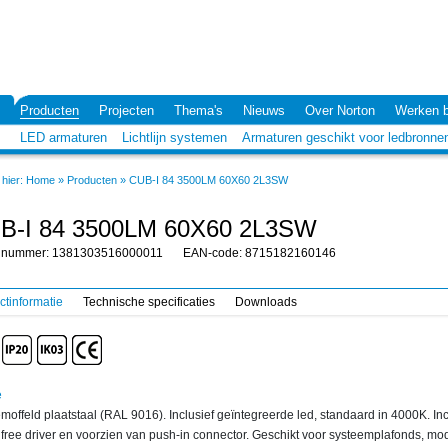
Producten
Projecten
Thema's
Nieuws
Over Norton
Werken b
LED armaturen
Lichtlijn systemen
Armaturen geschikt voor ledbronne
hier:
Home
»
Producten
»
CUB-I 84 3500LM 60X60 2L3SW
B-I 84 3500LM 60X60 2L3SW
elnummer: 1381303516000011
EAN-code: 8715182160146
ctinformatie
Technische specificaties
Downloads
e
moffeld plaatstaal (RAL 9016). Inclusief geïntegreerde led, standaard in 4000K. Inc
e free driver en voorzien van push-in connector. Geschikt voor systeemplafonds, mo