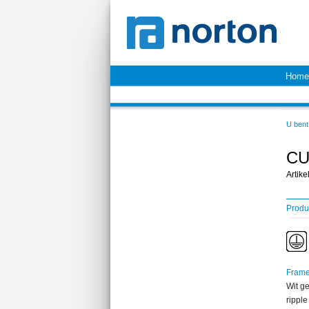
Home
U bent 
CU
Artik
Produ
Fram
Wit ge
rippl