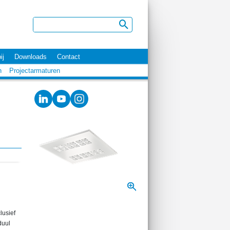
ij
Downloads
Contact
n
Projectarmaturen
lusief
duul