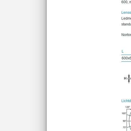
600, m
Lenso
Ledmo
standa
Norton
L
600x
Licht