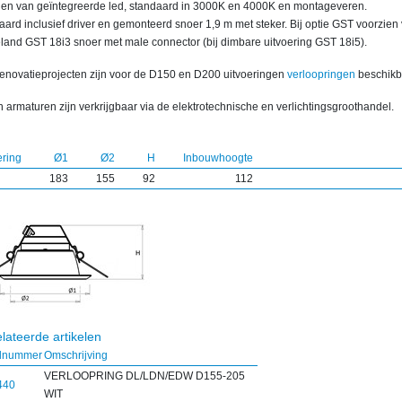
ien van geïntegreerde led, standaard in 3000K en 4000K en montageveren.
ard inclusief driver en gemonteerd snoer 1,9 m met steker. Bij optie GST voorzien
land GST 18i3 snoer met male connector (bij dimbare uitvoering GST 18i5).
renovatieprojecten zijn voor de D150 en D200 uitvoeringen
verloopringen
beschikb
 armaturen zijn verkrijgbaar via de elektrotechnische en verlichtingsgroothandel.
ering
Ø1
Ø2
H
Inbouwhoogte
183
155
92
112
lateerde artikelen
elnummer
Omschrijving
VERLOOPRING DL/LDN/EDW D155-205
440
WIT