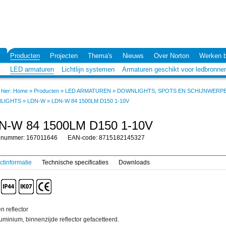
Producten
Projecten
Thema's
Nieuws
Over Norton
Werken b
LED armaturen
Lichtlijn systemen
Armaturen geschikt voor ledbronne
hier:
Home
»
Producten
»
LED ARMATUREN
»
DOWNLIGHTS, SPOTS EN SCHIJNWERP
LIGHTS
»
LDN-W
»
LDN-W 84 1500LM D150 1-10V
N-W 84 1500LM D150 1-10V
elnummer: 167011646
EAN-code: 8715182145327
ctinformatie
Technische specificaties
Downloads
n reflector
uminium, binnenzijde reflector gefacetteerd.