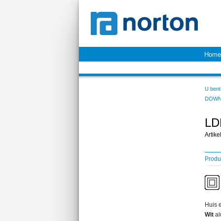
Home
U bent 
DOWN
LD
Artik
Produ
Huis e
Wit
al