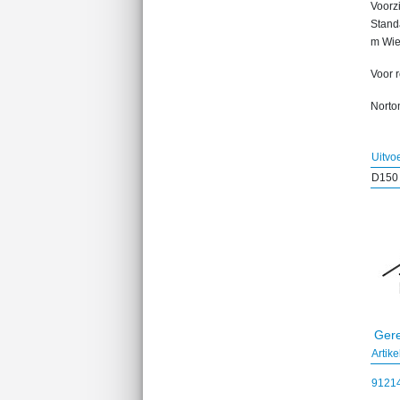
Voorz
Standa
m Wie
Voor 
Norton
Uitvo
D150
Gere
Artik
9121