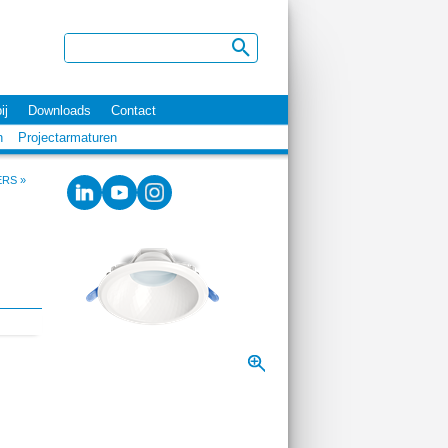
ij
Downloads
Contact
n
Projectarmaturen
ERS
»