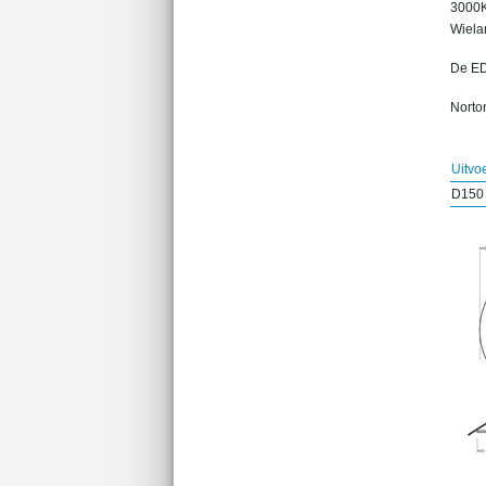
3000K
Wiela
De ED
Norton
Uitvo
D150