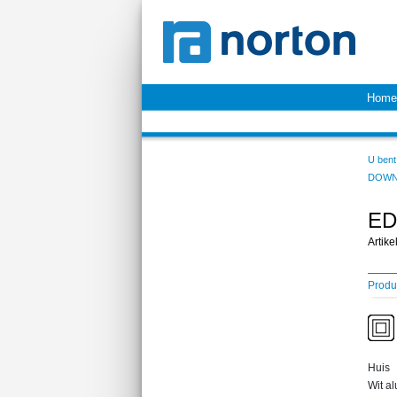
Home
U bent 
DOWN
ED
Artik
Produ
Huis
Wit a