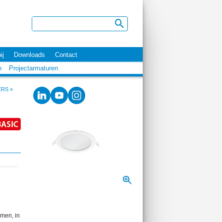
ij
Downloads
Contact
n
Projectarmaturen
ERS
»
umen, in