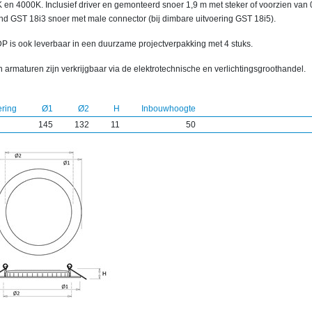
 en 4000K. Inclusief driver en gemonteerd snoer 1,9 m met steker of voorzien van 
nd GST 18i3 snoer met male connector (bij dimbare uitvoering GST 18i5).
P is ook leverbaar in een duurzame projectverpakking met 4 stuks.
 armaturen zijn verkrijgbaar via de elektrotechnische en verlichtingsgroothandel.
ering
Ø1
Ø2
H
Inbouwhoogte
145
132
11
50