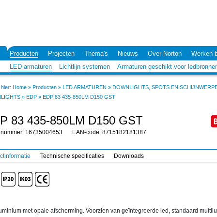
Producten
Projecten
Thema's
Nieuws
Over Norton
Werken b
LED armaturen
Lichtlijn systemen
Armaturen geschikt voor ledbronne
hier:
Home
»
Producten
»
LED ARMATUREN
»
DOWNLIGHTS, SPOTS EN SCHIJNWERP
LIGHTS
»
EDP
»
EDP 83 435-850LM D150 GST
P 83 435-850LM D150 GST
elnummer: 16735004653
EAN-code: 8715182181387
ctinformatie
Technische specificaties
Downloads
luminium met opale afscherming. Voorzien van geïntegreerde led, standaard multil