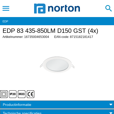
EDP
EDP 83 435-850LM D150 GST (4x)
Artikelnummer: 16735004653004
EAN-code: 8715182181417
Productinformatie
Technische specificaties