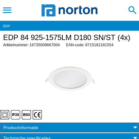
EDP
EDP 84 925-1575LM D180 SN/ST (4x)
Artikelnummer: 16735009667004
EAN-code: 8715182181554
Productinformatie
Technische specificaties