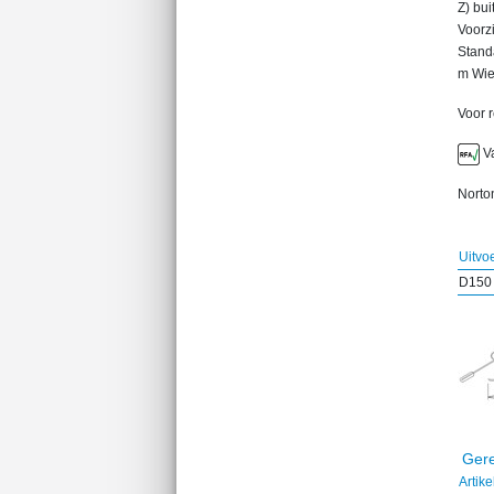
Z) bui
Voorz
Standa
m Wie
Voor 
Va
Norton
Uitvo
D150
Gere
Artik