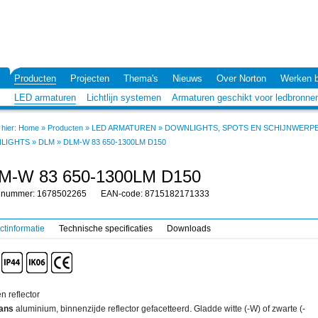
Producten
Projecten
Thema's
Nieuws
Over Norton
Werken b
LED armaturen
Lichtlijn systemen
Armaturen geschikt voor ledbronne
hier:
Home
»
Producten
»
LED ARMATUREN
»
DOWNLIGHTS, SPOTS EN SCHIJNWERP
LIGHTS
»
DLM
»
DLM-W 83 650-1300LM D150
M-W 83 650-1300LM D150
elnummer: 1678502265
EAN-code: 8715182171333
ctinformatie
Technische specificaties
Downloads
n reflector
lans
aluminium, binnenzijde reflector gefacetteerd. Gladde witte (-W) of zwarte (-