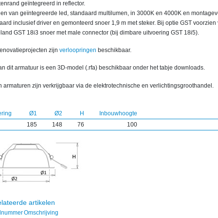
tenrand geïntegreerd in reflector.
ien van geïntegreerde led, standaard multilumen, in 3000K en 4000K en montage
ard inclusief driver en gemonteerd snoer 1,9 m met steker. Bij optie GST voorzien
land GST 18i3 snoer met male connector (bij dimbare uitvoering GST 18i5).
renovatieprojecten zijn
verloopringen
beschikbaar.
n dit armatuur is een 3D-model (.rfa) beschikbaar onder het tabje downloads.
 armaturen zijn verkrijgbaar via de elektrotechnische en verlichtingsgroothandel.
ering
Ø1
Ø2
H
Inbouwhoogte
185
148
76
100
lateerde artikelen
elnummer
Omschrijving