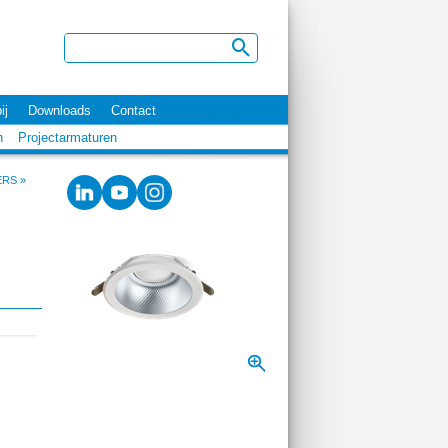
ij
Downloads
Contact
n
Projectarmaturen
ERS
»