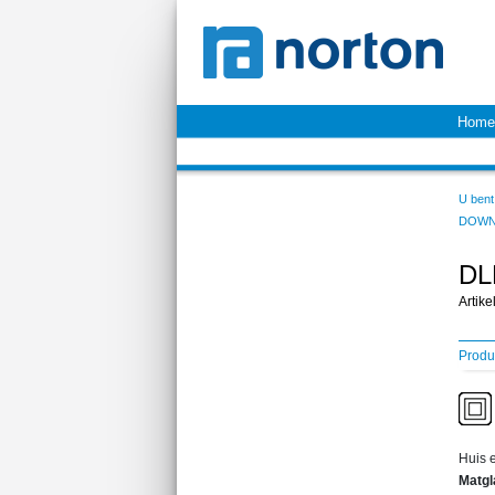
Home
U bent 
DOWN
DL
Artik
Produ
Huis e
Matg