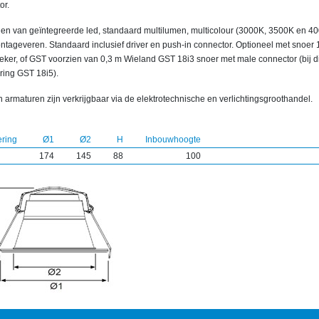
or.
ien van geïntegreerde led, standaard multilumen, multicolour (3000K, 3500K en 4
ntageveren. Standaard inclusief driver en push-in connector. Optioneel met snoer 
teker, of GST voorzien van 0,3 m Wieland GST 18i3 snoer met male connector (bij 
ring GST 18i5).
 armaturen zijn verkrijgbaar via de elektrotechnische en verlichtingsgroothandel.
ering
Ø1
Ø2
H
Inbouwhoogte
174
145
88
100