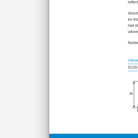
reflect
Voorz
en mo
met s
uitvoe
Norton
Uitvo
D150