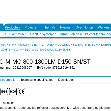
Producten
Projecten
Thema's
Nieuws
Over Norton
Werken b
LED armaturen
Lichtlijn systemen
Armaturen geschikt voor ledbronne
hier:
Home
»
Producten
»
LED ARMATUREN
»
DOWNLIGHTS, SPOTS EN SCHIJNWERP
LIGHTS
»
DLC-M
»
DLC-M MC 800-1800LM D150 SN/ST
C-M MC 800-1800LM D150 SN/ST
elnummer: 16817008607
EAN-code: 8715182194851
ctinformatie
Technische specificaties
Downloads
n reflector
ns aluminium, binnenzijde reflector gefacetteerd. Mat witte buitenrand geïntegreer