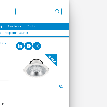
ij
Downloads
Contact
n
Projectarmaturen
ERS
»
d in