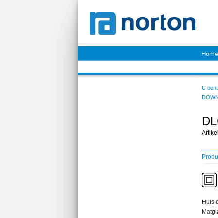
Home
U bent 
DOWN
DL
Artik
Produ
Huis e
Matgla