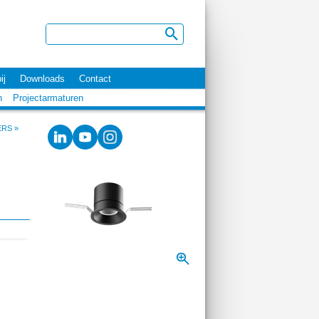
ij
Downloads
Contact
n
Projectarmaturen
ERS
»