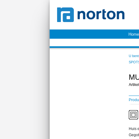
Home
U bent 
SPOT
MU
Artik
Produ
Huis e
Gegot