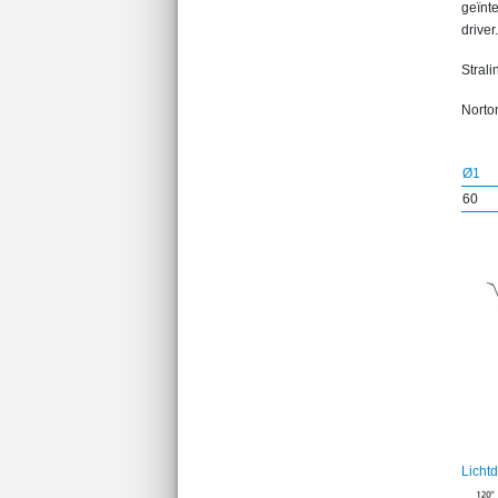
geïnt
driver.
Strali
Norton
Ø1
60
Licht