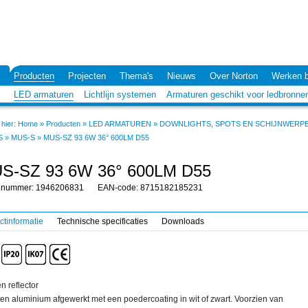
Producten
Projecten
Thema's
Nieuws
Over Norton
Werken b
LED armaturen
Lichtlijn systemen
Armaturen geschikt voor ledbronne
hier:
Home
»
Producten
»
LED ARMATUREN
»
DOWNLIGHTS, SPOTS EN SCHIJNWERP
S
»
MUS-S
»
MUS-SZ 93 6W 36° 600LM D55
S-SZ 93 6W 36° 600LM D55
elnummer: 1946206831
EAN-code: 8715182185231
ctinformatie
Technische specificaties
Downloads
n reflector
en aluminium afgewerkt met een poedercoating in wit of zwart. Voorzien van