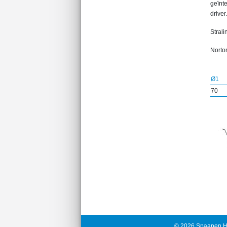
geïnt
driver.
Strali
Norton
Ø1
70
© 2026 Spaapen H