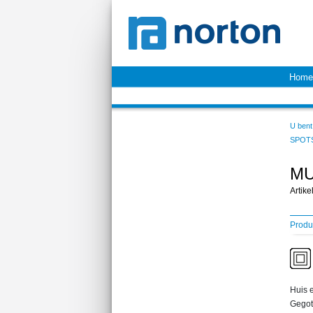
Home
U bent 
SPOT
MU
Artik
Produ
Huis e
Gegot