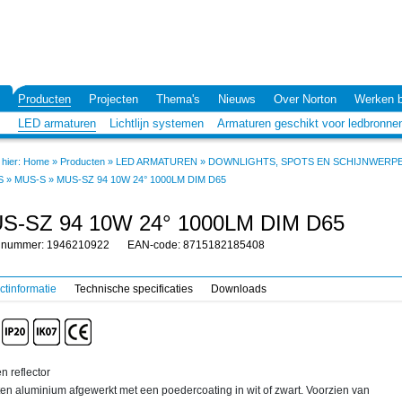
Producten
Projecten
Thema's
Nieuws
Over Norton
Werken b
LED armaturen
Lichtlijn systemen
Armaturen geschikt voor ledbronne
hier:
Home
»
Producten
»
LED ARMATUREN
»
DOWNLIGHTS, SPOTS EN SCHIJNWERP
S
»
MUS-S
»
MUS-SZ 94 10W 24° 1000LM DIM D65
S-SZ 94 10W 24° 1000LM DIM D65
elnummer: 1946210922
EAN-code: 8715182185408
ctinformatie
Technische specificaties
Downloads
n reflector
en aluminium afgewerkt met een poedercoating in wit of zwart. Voorzien van