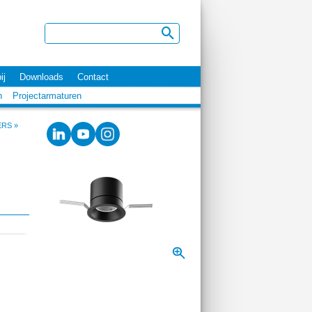
ij
Downloads
Contact
n
Projectarmaturen
ERS
»