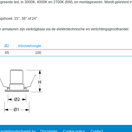
egreerde led, in 3000K, 4000K en 2700K (6W), en montageveren. Wordt geleverd in
ngshoek: 15°, 36° of 24°.
 armaturen zijn verkrijgbaar via de elektrotechnische en verlichtingsgroothandel.
Ø2
Inbouwhoogte
65
100
andelmaatschappij bv
Disclaimer
Cookie policy
Contact