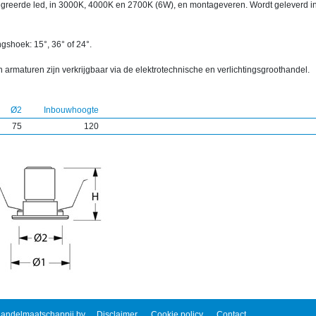
egreerde led, in 3000K, 4000K en 2700K (6W), en montageveren. Wordt geleverd in
ngshoek: 15°, 36° of 24°.
 armaturen zijn verkrijgbaar via de elektrotechnische en verlichtingsgroothandel.
Ø2
Inbouwhoogte
75
120
andelmaatschappij bv
Disclaimer
Cookie policy
Contact