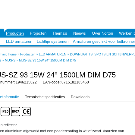
Producten
Projecten
Thema's
Nieuws
Over Norton
Werken b
LED armaturen
Lichtlijn systemen
Armaturen geschikt voor ledbronne
hier:
Home
»
Producten
»
LED ARMATUREN
»
DOWNLIGHTS, SPOTS EN SCHIJNWERP
S
»
MUS-S
»
MUS-SZ 93 15W 24° 1500LM DIM D75
S-SZ 93 15W 24° 1500LM DIM D75
elnummer: 1946215822
EAN-code: 8715182185460
ctinformatie
Technische specificaties
Downloads
n reflector
en aluminium afgewerkt met een poedercoating in wit of zwart. Voorzien van