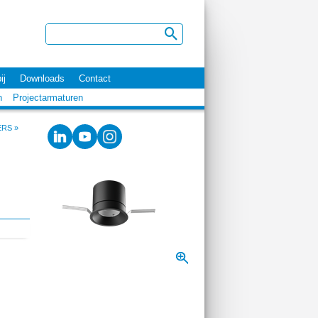
ij
Downloads
Contact
n
Projectarmaturen
ERS
»