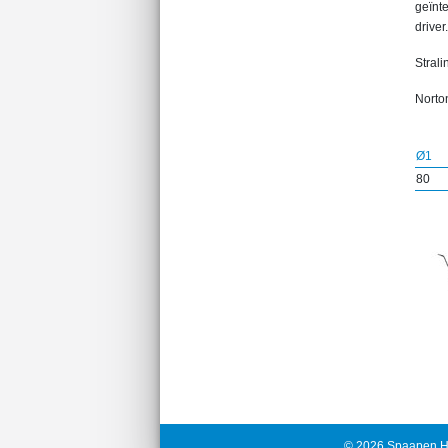
geïnt
driver.
Strali
Norton
Ø1
80
© 2026 Spaapen H