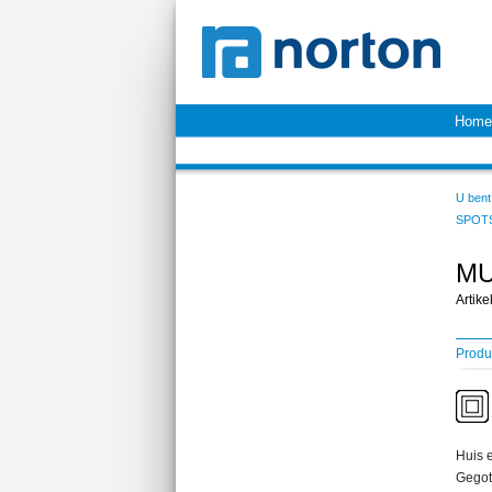
Home
U bent 
SPOT
MU
Artik
Produ
Huis e
Gegot