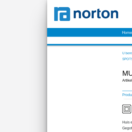
Home
U bent 
SPOT
MU
Artik
Produ
Huis e
Gegot