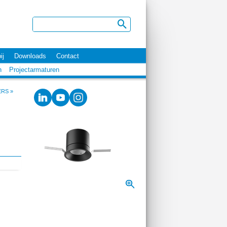
ij
Downloads
Contact
n
Projectarmaturen
ERS
»