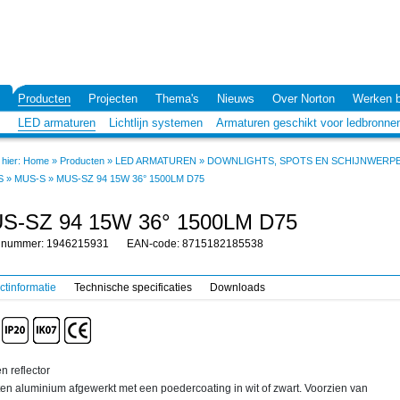
Producten
Projecten
Thema's
Nieuws
Over Norton
Werken b
LED armaturen
Lichtlijn systemen
Armaturen geschikt voor ledbronne
hier:
Home
»
Producten
»
LED ARMATUREN
»
DOWNLIGHTS, SPOTS EN SCHIJNWERP
S
»
MUS-S
»
MUS-SZ 94 15W 36° 1500LM D75
S-SZ 94 15W 36° 1500LM D75
elnummer: 1946215931
EAN-code: 8715182185538
ctinformatie
Technische specificaties
Downloads
n reflector
en aluminium afgewerkt met een poedercoating in wit of zwart. Voorzien van