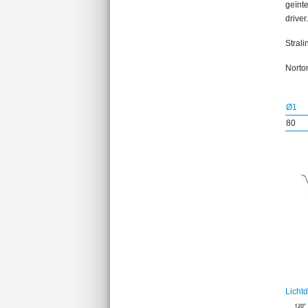
geïnt
driver.
Strali
Norton
Ø1
80
Licht