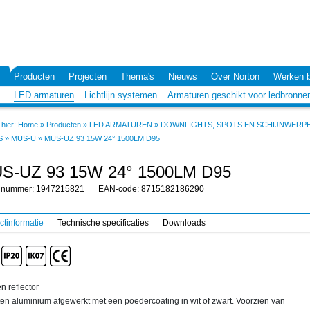
Producten
Projecten
Thema's
Nieuws
Over Norton
Werken b
LED armaturen
Lichtlijn systemen
Armaturen geschikt voor ledbronne
hier:
Home
»
Producten
»
LED ARMATUREN
»
DOWNLIGHTS, SPOTS EN SCHIJNWERP
S
»
MUS-U
»
MUS-UZ 93 15W 24° 1500LM D95
S-UZ 93 15W 24° 1500LM D95
elnummer: 1947215821
EAN-code: 8715182186290
ctinformatie
Technische specificaties
Downloads
n reflector
en aluminium afgewerkt met een poedercoating in wit of zwart. Voorzien van