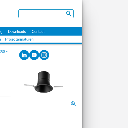
ij
Downloads
Contact
n
Projectarmaturen
ERS
»