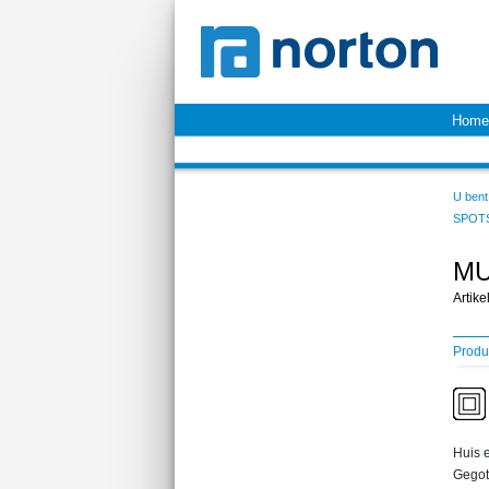
Home
U bent 
SPOT
MU
Artik
Produ
Huis e
Gegot