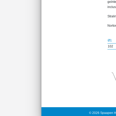
geïnt
inclus
Strali
Norton
Ø1
102
© 2026 Spaapen H