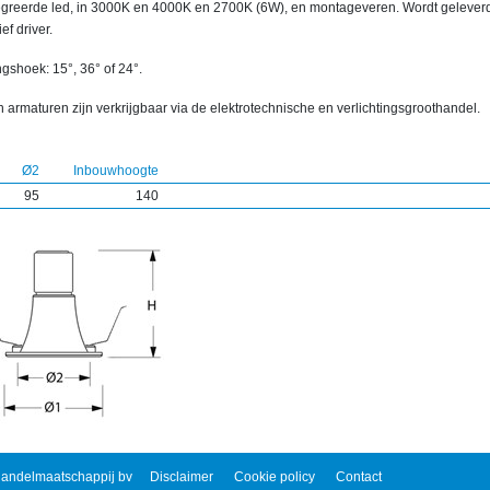
egreerde led, in 3000K en 4000K en 2700K (6W), en montageveren. Wordt gelever
ief driver.
ngshoek: 15°, 36° of 24°.
 armaturen zijn verkrijgbaar via de elektrotechnische en verlichtingsgroothandel.
Ø2
Inbouwhoogte
95
140
andelmaatschappij bv
Disclaimer
Cookie policy
Contact