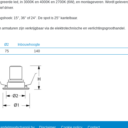
egreerde led, in 3000K en 4000K en 2700K (6W), en montageveren. Wordt gelever
ief driver.
ngshoek: 15°, 36° of 24°. De spot is 25° kantelbaar.
 armaturen zijn verkrijgbaar via de elektrotechnische en verlichtingsgroothandel.
Ø2
Inbouwhoogte
75
140
andelmaatschappij bv
Disclaimer
Cookie policy
Contact