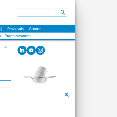
ij
Downloads
Contact
n
Projectarmaturen
ERS
»