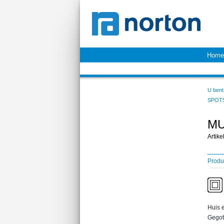
Home
U bent 
SPOT
MU
Artik
Produ
Huis e
Gegot