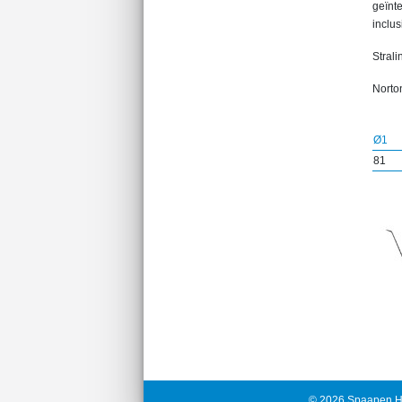
geïnt
inclus
Strali
Norton
Ø1
81
© 2026 Spaapen H