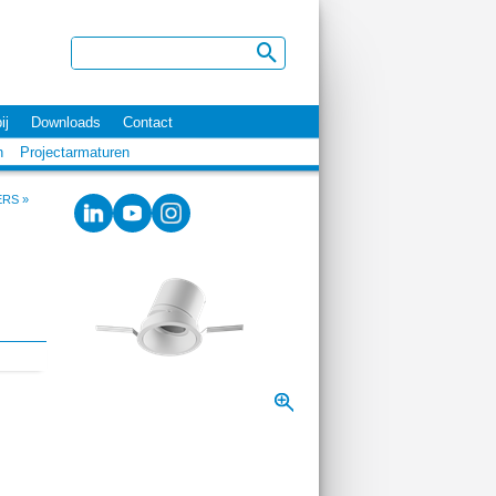
ij
Downloads
Contact
n
Projectarmaturen
ERS
»