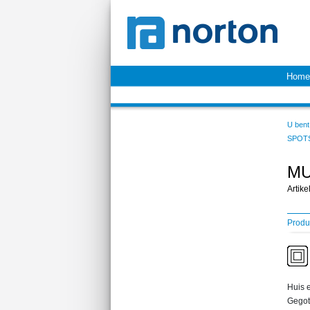
Home
U bent 
SPOT
MU
Artik
Produ
Huis e
Gegot