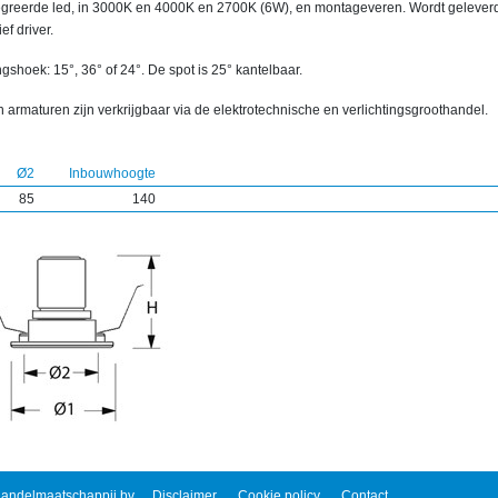
egreerde led, in 3000K en 4000K en 2700K (6W), en montageveren. Wordt gelever
ief driver.
ngshoek: 15°, 36° of 24°. De spot is 25° kantelbaar.
 armaturen zijn verkrijgbaar via de elektrotechnische en verlichtingsgroothandel.
Ø2
Inbouwhoogte
85
140
andelmaatschappij bv
Disclaimer
Cookie policy
Contact