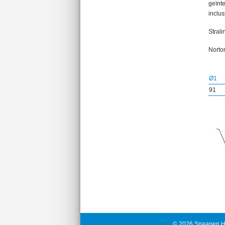
geïnt
inclus
Strali
Norton
Ø1
91
© 2026 Spaapen H