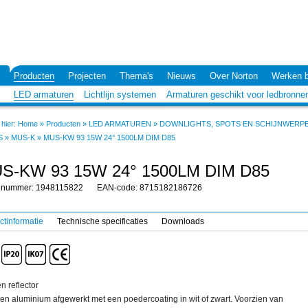
Producten
Projecten
Thema's
Nieuws
Over Norton
Werken b
LED armaturen
Lichtlijn systemen
Armaturen geschikt voor ledbronne
hier:
Home
»
Producten
»
LED ARMATUREN
»
DOWNLIGHTS, SPOTS EN SCHIJNWERP
S
»
MUS-K
»
MUS-KW 93 15W 24° 1500LM DIM D85
S-KW 93 15W 24° 1500LM DIM D85
elnummer: 1948115822
EAN-code: 8715182186726
ctinformatie
Technische specificaties
Downloads
n reflector
en aluminium afgewerkt met een poedercoating in wit of zwart. Voorzien van