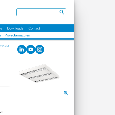
ij
Downloads
Contact
n
Projectarmaturen
TP-XM
een