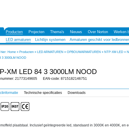
Producten
Projecten
Thema's
Nieuws
Over Norton
Werken b
LED armaturen
Lichtlijn systemen
Armaturen geschikt voor ledbronne
hier:
Home
»
Producten
»
LED ARMATUREN
»
OPBOUWARMATUREN
»
NTP-XM LED
»
N
4 3 3000LM NOOD
P-XM LED 84 3 3000LM NOOD
elnummer: 21773149605
EAN-code: 8715182146751
ctinformatie
Technische specificaties
Downloads
moffeld plaatstaal. Inclusief geïntegreerde led, standaard in 3000K en 4000K, en 