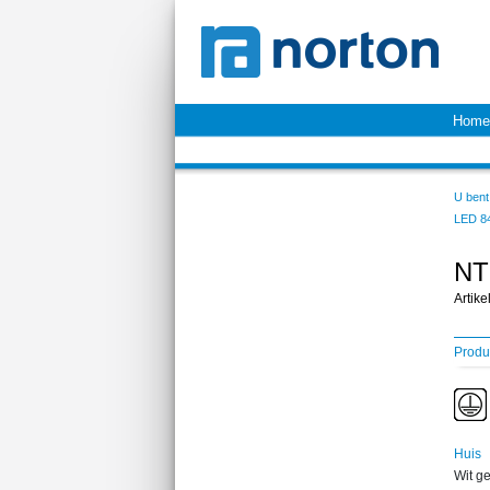
Home
U bent 
LED 8
NT
Artik
Produ
Huis
Wit ge