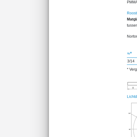
PMMA 
Roost
Matgl
tussen
Norton
≈*
3/14
* Ver
Licht