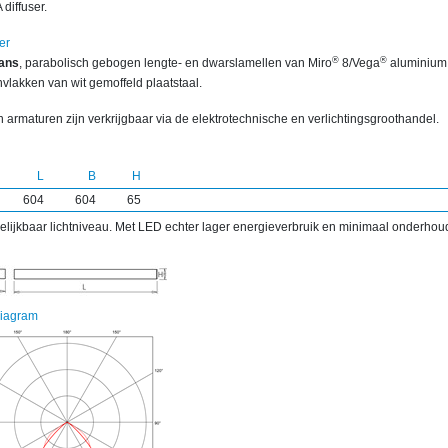
diffuser.
er
®
®
ans
, parabolisch gebogen lengte- en dwarslamellen van Miro
8/Vega
aluminium
vlakken van wit gemoffeld plaatstaal.
 armaturen zijn verkrijgbaar via de elektrotechnische en verlichtingsgroothandel.
L
B
H
604
604
65
gelijkbaar lichtniveau. Met LED echter lager energieverbruik en minimaal onderhou
diagram