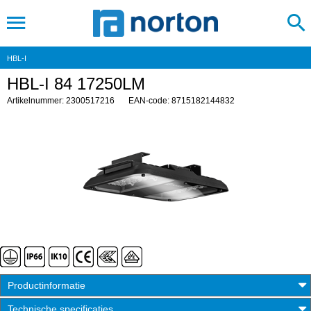
HBL-I
HBL-I 84 17250LM
Artikelnummer: 2300517216
EAN-code: 8715182144832
Productinformatie
Technische specificaties