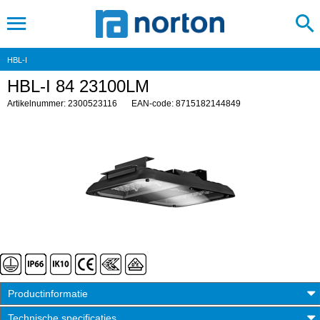
HBL-I
HBL-I 84 23100LM
Artikelnummer: 2300523116
EAN-code: 8715182144849
Productinformatie
Technische specificaties