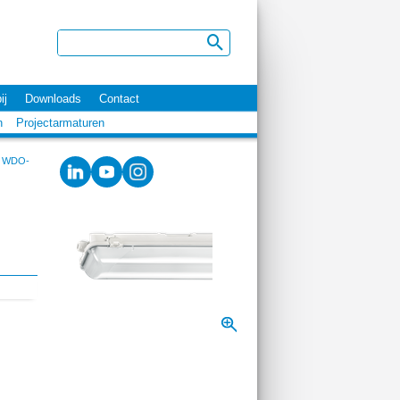
ij
Downloads
Contact
n
Projectarmaturen
WDO-