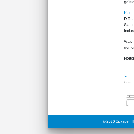
geïnt
Kap
Diffuu
Standa
Inclus
Water
gemon
Norton
L
658
© 2026 Spaapen H