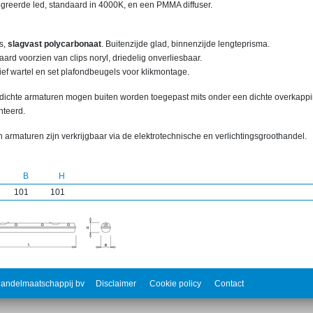
egreerde led, standaard in 4000K, en een PMMA diffuser.
s,
slagvast polycarbonaat
. Buitenzijde glad, binnenzijde lengteprisma.
ard voorzien van clips noryl, driedelig onverliesbaar.
ief wartel en set plafondbeugels voor klikmontage.
dichte armaturen mogen buiten worden toegepast mits onder een dichte overkapp
teerd.
 armaturen zijn verkrijgbaar via de elektrotechnische en verlichtingsgroothandel.
B
H
101
101
andelmaatschappij bv
Disclaimer
Cookie policy
Contact