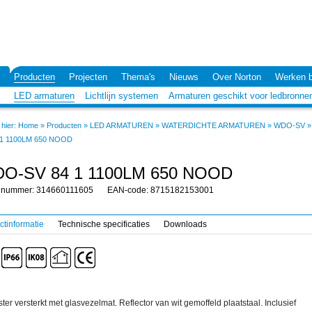
Producten
Projecten
Thema's
Nieuws
Over Norton
Werken b
LED armaturen
Lichtlijn systemen
Armaturen geschikt voor ledbronne
hier:
Home
»
Producten
»
LED ARMATUREN
»
WATERDICHTE ARMATUREN
»
WDO-SV
»
 1 1100LM 650 NOOD
O-SV 84 1 1100LM 650 NOOD
elnummer: 314660111605
EAN-code: 8715182153001
ctinformatie
Technische specificaties
Downloads
ter versterkt met glasvezelmat. Reflector van wit gemoffeld plaatstaal. Inclusief