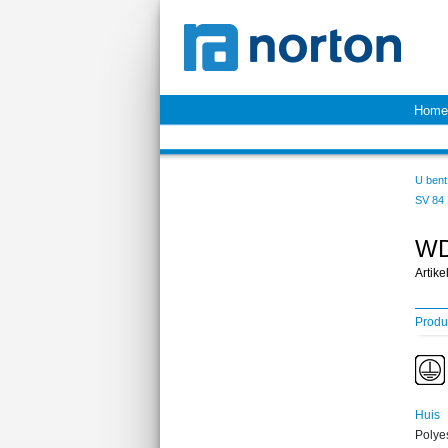
Home
U bent 
SV 84
WD
Artik
Produ
Huis
Polyes