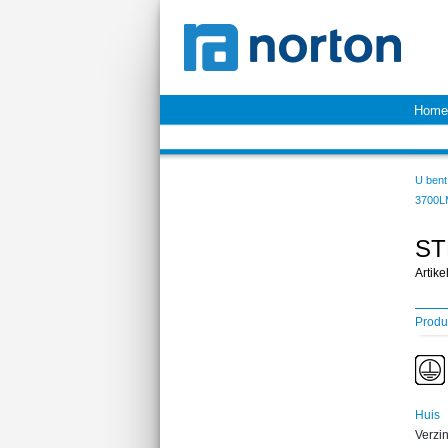
Home
U bent 
3700L
ST
Artik
Produ
Huis
Verzin