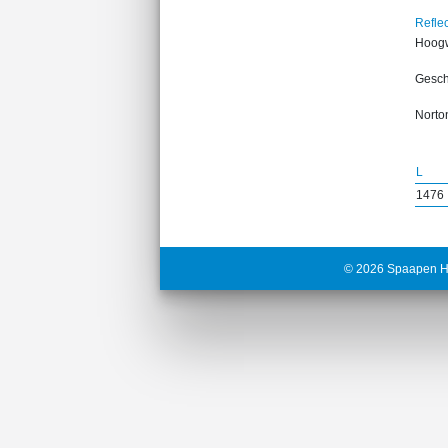
Reflec
Hoog
Gesch
Norton
L
1476
© 2026 Spaapen H