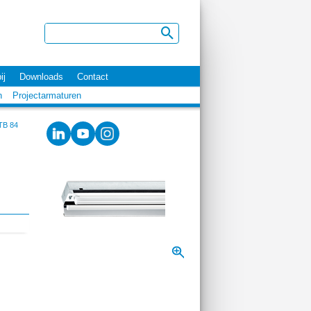
ij
Downloads
Contact
n
Projectarmaturen
TB 84