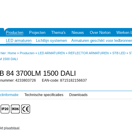
Producten
Projecten
Thema's
Nieuws
Over Norton
Werken b
LED armaturen
Lichtlijn systemen
Armaturen geschikt voor ledbronne
hier:
Home
»
Producten
»
LED ARMATUREN
»
REFLECTOR ARMATUREN
»
STB LED
»
S
M 1500 DALI
B 84 3700LM 1500 DALI
elnummer: 4233803726
EAN-code: 8715182156637
ctinformatie
Technische specificaties
Downloads
kt plaatstaal.