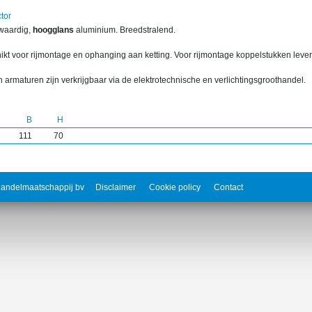
tor
waardig,
hoogglans
aluminium. Breedstralend.
ikt voor rijmontage en ophanging aan ketting. Voor rijmontage koppelstukken lever
 armaturen zijn verkrijgbaar via de elektrotechnische en verlichtingsgroothandel.
B
H
111
70
andelmaatschappij bv
Disclaimer
Cookie policy
Contact