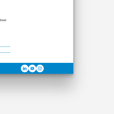
baar.