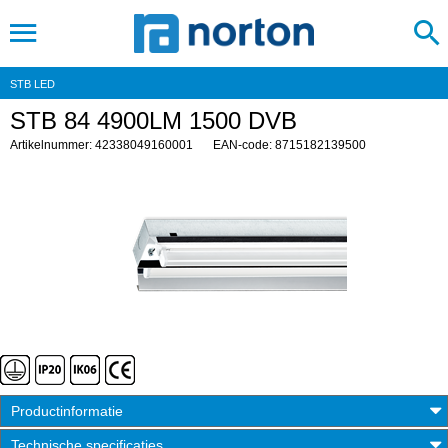
STB LED
STB 84 4900LM 1500 DVB
Artikelnummer: 42338049160001
EAN-code: 8715182139500
Productinformatie
Technische specificaties