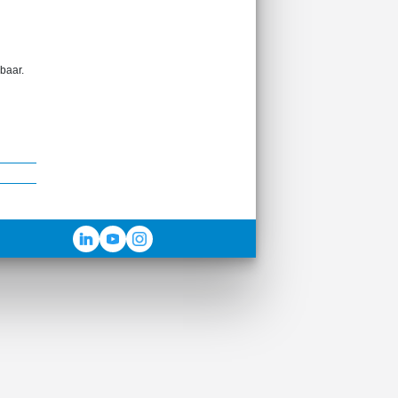
baar.