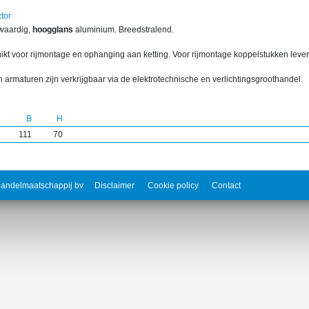
tor
waardig,
hoogglans
aluminium. Breedstralend.
ikt voor rijmontage en ophanging aan ketting. Voor rijmontage koppelstukken lever
 armaturen zijn verkrijgbaar via de elektrotechnische en verlichtingsgroothandel.
B
H
111
70
andelmaatschappij bv
Disclaimer
Cookie policy
Contact