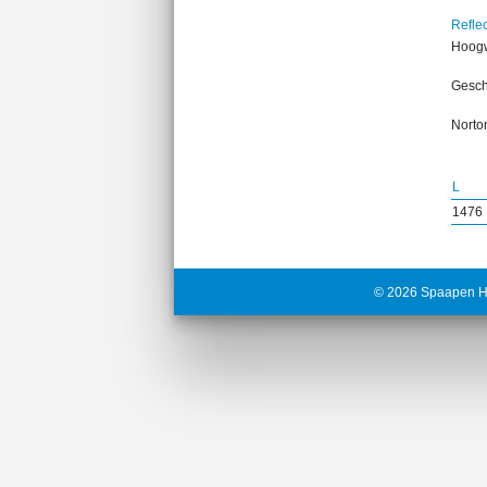
Reflec
Hoog
Gesch
Norton
L
1476
© 2026 Spaapen H