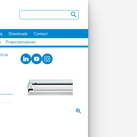
ij
Downloads
Contact
n
Projectarmaturen
TB 84