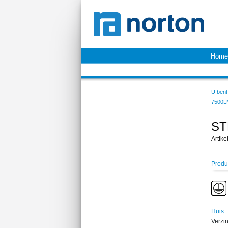
Home
U bent 
7500L
ST
Artik
Produ
Huis
Verzin