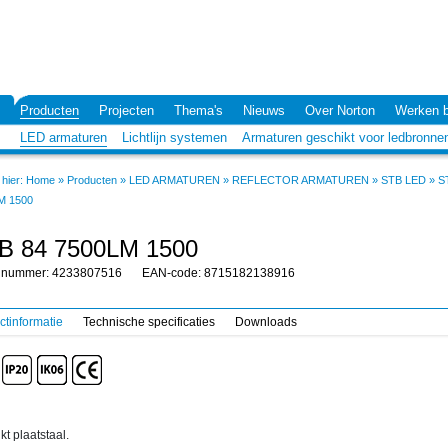
Producten
Projecten
Thema's
Nieuws
Over Norton
Werken b
LED armaturen
Lichtlijn systemen
Armaturen geschikt voor ledbronne
hier:
Home
»
Producten
»
LED ARMATUREN
»
REFLECTOR ARMATUREN
»
STB LED
»
S
M 1500
B 84 7500LM 1500
elnummer: 4233807516
EAN-code: 8715182138916
ctinformatie
Technische specificaties
Downloads
kt plaatstaal.