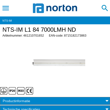
NTS-IM
NTS-IM L1 84 7000LMH ND
Artikelnummer: 461210701652
EAN-code: 8715182173863
Productinformatie
Technische specificaties