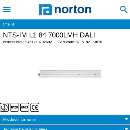
NTS-IM
NTS-IM L1 84 7000LMH DALI
Artikelnummer: 461210702602
EAN-code: 8715182173870
Productinformatie
Technische specificaties