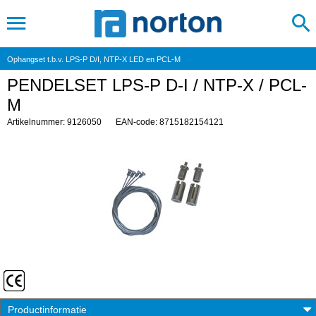
Ophangset t.b.v. LPS-P D/I, NTP-X LED en PCL-M
PENDELSET LPS-P D-I / NTP-X / PCL-
M
Artikelnummer: 9126050
EAN-code: 8715182154121
Productinformatie