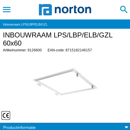
Inbouwraam LPS/LBP/ELB/GZL
INBOUWRAAM LPS/LBP/ELB/GZL
60x60
Artikelnummer: 9126600
EAN-code: 8715182146157
Productinformatie