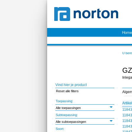
Home
U bent 
GZ
Inleg
Vind hier je product
Reset alle filters
Alge
Toepassing:
Artik
Alle toepassingen
1184
Subtoepassing:
1184
1184
Alle subtoepassingen
1184
Soort: