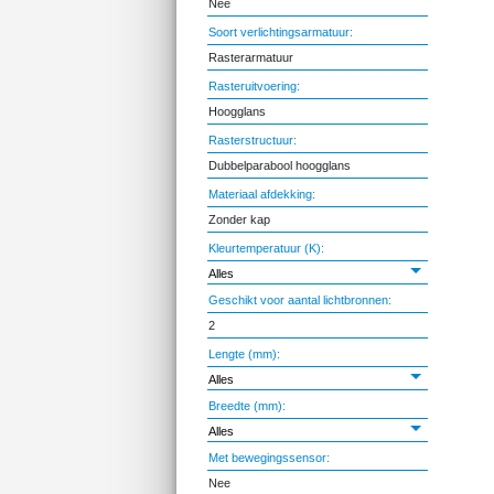
Nee
Soort verlichtingsarmatuur:
Rasterarmatuur
Rasteruitvoering:
Hoogglans
Rasterstructuur:
Dubbelparabool hoogglans
Materiaal afdekking:
Zonder kap
Kleurtemperatuur (K):
Alles
Geschikt voor aantal lichtbronnen:
2
Lengte (mm):
Alles
Breedte (mm):
Alles
Met bewegingssensor:
Nee