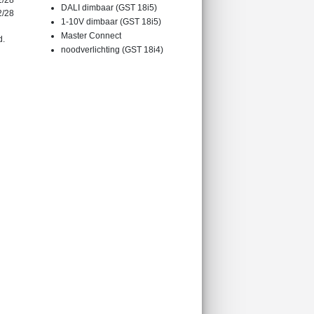
2/28
DALI dimbaar (GST 18i5)
2/28
1-10V dimbaar (GST 18i5)
Master Connect
d.
noodverlichting (GST 18i4)