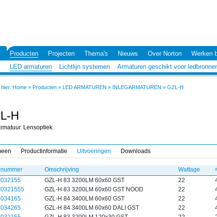
Producten
Projecten
Thema's
Nieuws
Over Norton
Werken b
LED armaturen
Lichtlijn systemen
Armaturen geschikt voor ledbronne
hier:
Home
»
Producten
»
LED ARMATUREN
»
INLEGARMATUREN
»
GZL-H
L-H
armatuur. Lensoptiek.
meen
Productinformatie
Uitvoeringen
Downloads
elnummer
Omschrijving
Wattage
3032155
GZL-H 83 3200LM 60x60 GST
22
30321555
GZL-H 83 3200LM 60x60 GST NOOD
22
3034165
GZL-H 84 3400LM 60x60 GST
22
3034265
GZL-H 84 3400LM 60x60 DALI GST
22