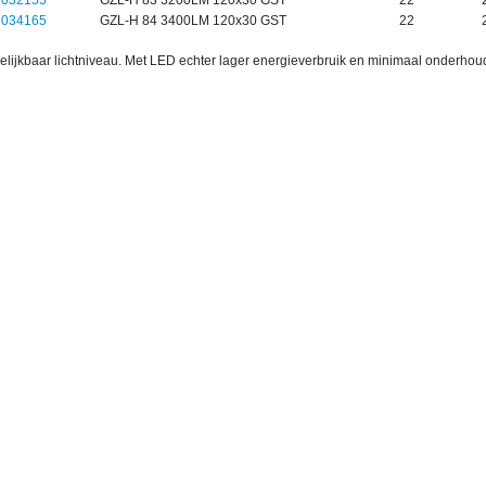
7032155
GZL-H 83 3200LM 120x30 GST
22
7034165
GZL-H 84 3400LM 120x30 GST
22
gelijkbaar lichtniveau. Met LED echter lager energieverbruik en minimaal onderhou