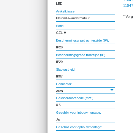
1184
LED
1184
Artikelklasse:
* Ver
Plafond-/wandarmatuur
Serie:
GZL-H
Beschermingsgraad achterzijde (IP):
IP20
Beschermingsgraad frontzijde (IP):
IP20
Slagvastheid:
IK07
Connector:
Alles
Geleiderdoorsnede (mm²):
0.5
Geschikt voor inbouwmontage:
Ja
Geschikt voor opbouwmontage: