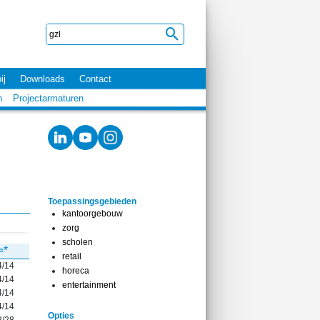
ij
Downloads
Contact
n
Projectarmaturen
Toepassingsgebieden
kantoorgebouw
zorg
scholen
≈*
retail
4/14
horeca
4/14
entertainment
4/14
4/14
Opties