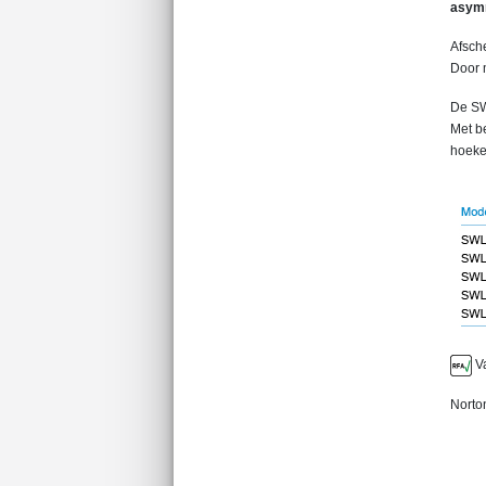
asym
Afsch
Door 
De SW
Met b
hoeke
Va
Norton