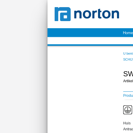
Home
U bent 
SCHI
SW
Artik
Produ
Huis
Antra