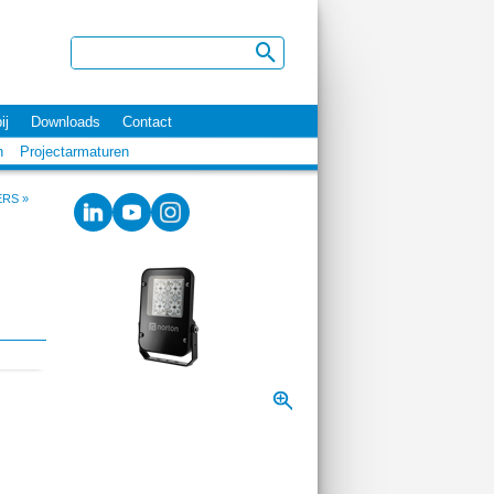
ij
Downloads
Contact
n
Projectarmaturen
ERS
»