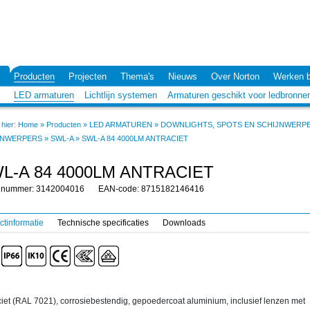
Producten
Projecten
Thema's
Nieuws
Over Norton
Werken b
LED armaturen
Lichtlijn systemen
Armaturen geschikt voor ledbronne
hier:
Home
»
Producten
»
LED ARMATUREN
»
DOWNLIGHTS, SPOTS EN SCHIJNWERP
JNWERPERS
»
SWL-A
»
SWL-A 84 4000LM ANTRACIET
L-A 84 4000LM ANTRACIET
elnummer: 3142004016
EAN-code: 8715182146416
ctinformatie
Technische specificaties
Downloads
ciet (RAL 7021), corrosiebestendig, gepoedercoat aluminium, inclusief lenzen met