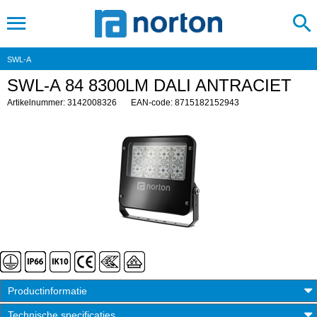
SWL-A
SWL-A 84 8300LM DALI ANTRACIET
Artikelnummer: 3142008326
EAN-code: 8715182152943
Productinformatie
Technische specificaties